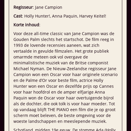
Regisseur
: Jane Campion
Cast
: Holly Hunter!, Anna Paquin, Harvey Keitel!
Korte inhoud
:
Voor deze all-time classic van Jane Campion was de
Gouden Palm slechts het startschot. De film reeg in
1993 de lovende recensies aaneen, wat zich
vertaalde in gevulde filmzalen. Het grote publiek
omarmde meteen ook vol overgave de
minimalistische muziek van de Britse componist
Michael Nyman. De Nieuw-Zeelandse regisseur Jane
Campion won een Oscar voor haar originele scenario
en de Palme d’Or voor beste film, actrice Holly
Hunter won een Oscar en dezelfde prijs op Cannes
voor haar hoofdrol en de amper elfjarige Anna
Paquin won de Oscar voor haar overtuigende bijrol
als de dochter, die ook tolk is voor haar moeder. Tot
op vandaag blijft THE PIANO een film die je op groot
scherm moet beleven, de beste omgeving voor de
woeste landschappen en meeslepende muziek.
Schotland, midden 19e eeuw. De stomme Ada (Holly