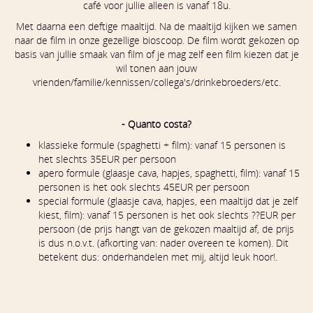
café voor jullie alleen is vanaf 18u.
Met daarna een deftige maaltijd. Na de maaltijd kijken we samen
naar de film in onze gezellige bioscoop. De film wordt gekozen op
basis van jullie smaak van film of je mag zelf een film kiezen dat je
wil tonen aan jouw
vrienden/familie/kennissen/collega's/drinkebroeders/etc.
- Quanto costa?
klassieke formule (spaghetti + film): vanaf 15 personen is
het slechts 35EUR per persoon
apero formule (glaasje cava, hapjes, spaghetti, film): vanaf 15
personen is het ook slechts 45EUR per persoon
special formule (glaasje cava, hapjes, een maaltijd dat je zelf
kiest, film): vanaf 15 personen is het ook slechts ??EUR per
persoon (de prijs hangt van de gekozen maaltijd af, de prijs
is dus n.o.v.t. (afkorting van: nader overeen te komen). Dit
betekent dus: onderhandelen met mij, altijd leuk hoor!.