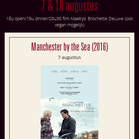
7 & 10 augustus
18u open/19u dinner/20u30 film Maaltijd: Brochette DeLuxe (ook
vegan mogelijk)
Manchester by the Sea (2016)
7 augustus