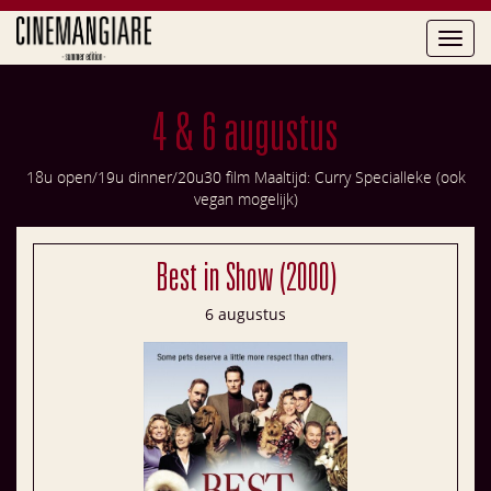
4 & 6 augustus
18u open/19u dinner/20u30 film Maaltijd: Curry Specialleke (ook
vegan mogelijk)
Best in Show (2000)
6 augustus