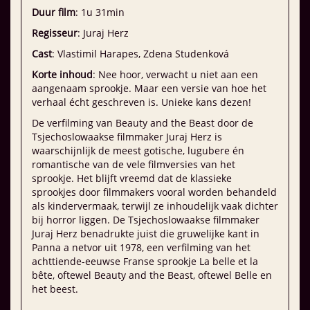
Duur film
: 1u 31min
Regisseur
: Juraj Herz
Cast
: Vlastimil Harapes, Zdena Studenková
Korte inhoud
: Nee hoor, verwacht u niet aan een
aangenaam sprookje. Maar een versie van hoe het
verhaal écht geschreven is. Unieke kans dezen!
De verfilming van Beauty and the Beast door de
Tsjechoslowaakse filmmaker Juraj Herz is
waarschijnlijk de meest gotische, lugubere én
romantische van de vele filmversies van het
sprookje. Het blijft vreemd dat de klassieke
sprookjes door filmmakers vooral worden behandeld
als kindervermaak, terwijl ze inhoudelijk vaak dichter
bij horror liggen. De Tsjecho­slowaakse filmmaker
Juraj Herz benadrukte juist die gruwelijke kant in
Panna a netvor uit 1978, een verfilming van het
achttiende-­eeuwse Franse sprookje La belle et la
bête, oftewel Beauty and the Beast, oftewel Belle en
het beest.