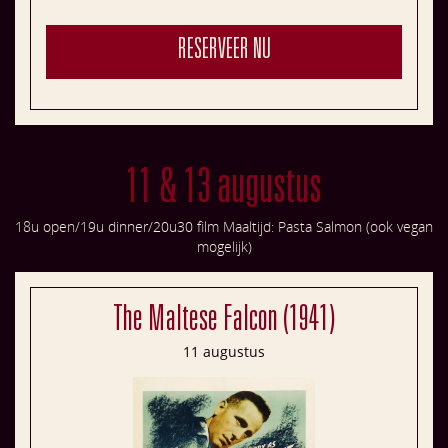
RESERVEER NU
11 & 13 augustus
18u open/19u dinner/20u30 film Maaltijd: Pasta Salmon (ook vegan
mogelijk)
The Maltese Falcon (1941)
11 augustus