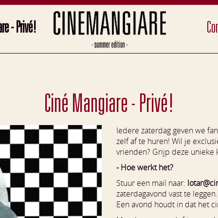
re - Privé!
Con
Ciné Mangiare - Privé!
Iedere zaterdag geven we fan
zelf af te huren! Wil je exclu
vrienden? Grijp deze unieke k
- Hoe werkt het?
Stuur een mail naar:
lotar@ci
zaterdagavond vast te leggen
Een avond houdt in dat het cin