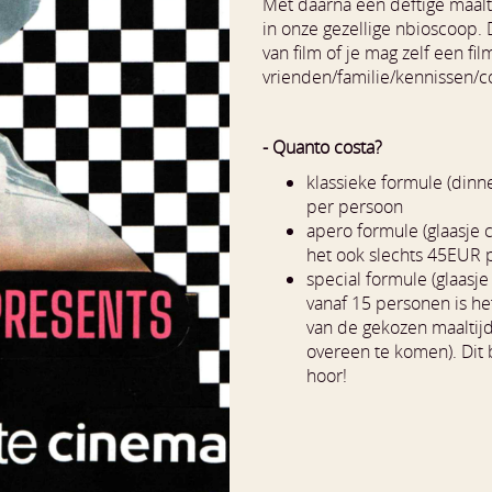
Met daarna een deftige maalt
in onze gezellige nbioscoop. 
van film of je mag zelf een fi
vrienden/familie/kennissen/c
- Quanto costa?
klassieke formule (dinne
per persoon
apero formule (glaasje c
het ook slechts 45EUR 
special formule (glaasje 
vanaf 15 personen is he
van de gekozen maaltijd a
overeen te komen). Dit 
hoor!