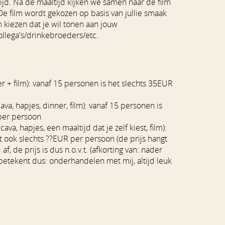
ijd. Na de maaltijd kijken we samen naar de film
De film wordt gekozen op basis van jullie smaak
lm kiezen dat je wil tonen aan jouw
ollega's/drinkebroeders/etc.
r + film): vanaf 15 personen is het slechts 35EUR
ava, hapjes, dinner, film): vanaf 15 personen is
per persoon
cava, hapjes, een maaltijd dat je zelf kiest, film):
t ook slechts ??EUR per persoon (de prijs hangt
f, de prijs is dus n.o.v.t. (afkorting van: nader
betekent dus: onderhandelen met mij, altijd leuk